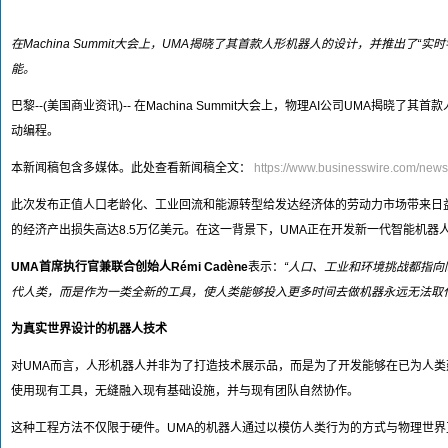
在Machina Summit大会上，UMA揭晓了其首款人形机器人的设计，并推出了“实时学
能。
巴黎--(美国商业资讯)-- 在Machina Summit大会上，物理AI公司UM
动编程。
本新闻稿包含多媒体。此处查看新闻稿全文：
https://www.businesswire.com/ne
此次发布正值人口老龄化、工业回流和能源转型给发达经济体的劳动力市场带来日益增长的
的经济产出损失高达8.5万亿美元。在这一背景下，UMA正在开发新一代智能机
UMA首席执行官兼联合创始人Rémi Cadène
表示：
“人口、工业和环境挑战都指
代人类，而是作为一类全新的工具，使人类能够投入更多时间去做机器永远无法取
为真实世界设计的机器人技术
对UMA而言，人形机器人并非为了打造技术展示品，而是为了开发能够在已为人
使用现有工具，无缝融入现有基础设施，并与现有团队自然协作。
这种工程方法不仅限于硬件。UMA的机器人通过以模仿人类行为的方式与物理世