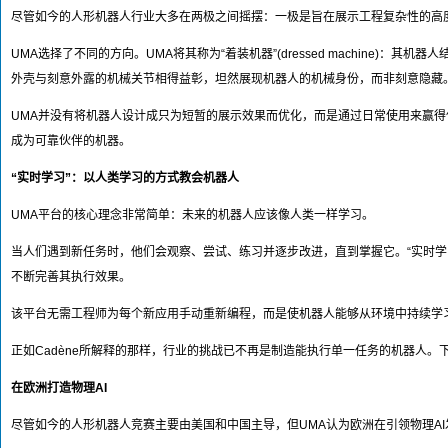
尽管如今的人形机器人行业大多在两极之间摇摆：一极是旨在展示工程复杂性的高
UMA选择了不同的方向。UMA将其称为“着装机器”(dressed machine
外壳与刻意外露的机械关节相得益彰，坦然展现机器人的机械身份，而非刻意隐藏
UMA并没有将机器人设计成只为短暂的展示效果而优化，而是通过日常使用来赢
成为可靠伙伴的机器。
“实时学习”：以人类学习的方式教会机器人
UMA平台的核心理念非常简单：未来的机器人应该像人类一样学习。
当人们遇到新任务时，他们会观察、尝试、练习并逐步改进，直到掌握它。“实时学
不断完善其执行效果。
该平台无需工程师为每个新应用手动重新编程，而是使机器人能够从环境中持续学
正如Cadène所解释的那样，行业的挑战已不再是制造能执行单一任务的机器人
在欧洲打造物理AI
尽管如今的人形机器人竞赛主要由美国和中国主导，但UMA认为欧洲在引领物理A