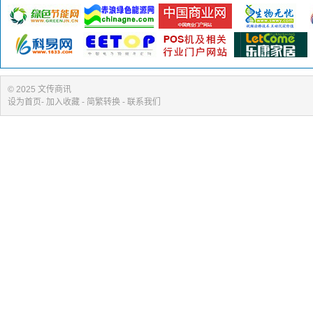
© 2025 文传商讯
设为首页
-
加入收藏
- 简繁转换 -
联系我们