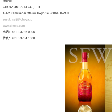
海外部
CHOYA UMESHU CO., LTD.
1-1-2 Kamiikedai Ota-ku Tokyo 145-0064 JAPAN
susuki.seiji@choya.jp
www.choya.com
电话：+81 3 3786 0906
传真：+81 3 3784 1008