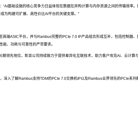
wicz表示：“AI基础设施的核心竞争力日益体现在数据在异构计算与内存资源之间的传输
将成为构建可扩展、高性价比AI平台的关键支撑。”
缝集成至高端ASIC平台，并与Rambus完整的PCIe 7.0 IP产品组合形成互补，包括
对性能、功耗与可靠性的严苛要求。
域的长期领先地位，彰显公司持续致力于提供差异化互联技术，助力客户攻克AI、云计算
，深入了解Rambus支持TDM的PCIe 7.0交换机IP以及Rambus业界领先的PCIe系