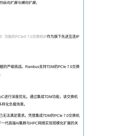
络的纵向扩展与横向扩展。
功能的PCIe® 7.0交换机IP
作为旗下先进互连IP
挑战。Rambus支持TDM的PCIe 7.0交换
。
心SoC进行深度优化。通过集成TDM功能，该交换机
多样化负载场景。
已无法满足需求。凭借集成TDM的PCIe 7.0交换机
一代高端AI集群与HPC网络实现规模化扩展的关