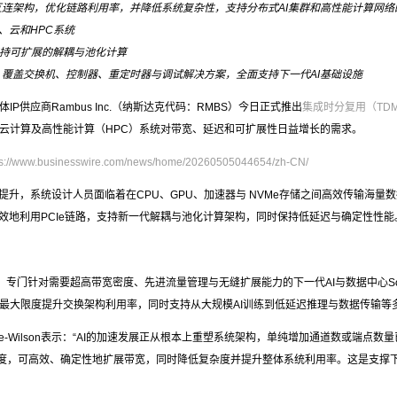
e互连架构，优化链路利用率，并降低系统复杂性，支持分布式AI集群和高性能计算网
、云和HPC系统
持可扩展的解耦与池化计算
品组合，覆盖交换机、控制器、重定时器与调试解决方案，全面支持下一代AI基础设施
IP供应商Rambus Inc.（纳斯达克代码：RMBS）今日正式推出
集成时分复用（TDM）
云计算及高性能计算（HPC）系统对带宽、延迟和可扩展性日益增长的需求。
ps://www.businesswire.com/news/home/20260505044654/zh-CN/
，系统设计人员面临着在CPU、GPU、加速器与 NVMe存储之间高效传输海量数据的严峻
效地利用PCIe链路，支持新一代解耦与池化计算架构，同时保持低延迟与确定性性能
0标准打造，专门针对需要超高带宽密度、先进流量管理与无缝扩展能力的下一代AI与数据中
最大限度提升交换架构利用率，同时支持从大规模AI训练到低延迟推理与数据传输等
lake-Wilson表示：“AI的加速发展正从根本上重塑系统架构，单纯增加通道数或端点数量
自由度，可高效、确定性地扩展带宽，同时降低复杂度并提升整体系统利用率。这是支撑下