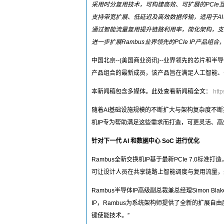
采用时分复用技术，可构建高效、可扩展的PCI
支持带宽扩展、低延迟及高效数据传输，适用于AI
通过智能流量复用提升链路利用率，简化架构，支
进一步扩展Rambus业界领先的PCIe IP产
中国北京--(美国商业资讯)--业界领先的芯片和半导体
产品组合的最新成员，该产品旨在满足人工智能、
本新闻稿包含多媒体。此处查看新闻稿全文：
htt
随着AI基础设施规模的不断扩大与架构复杂度不断提升
机IP专为帮助满足这些需求而打造，可更灵活、高
针对下一代 AI 和数据中心 SoC 进行优化
Rambus全新交换机IP基于最新PCIe 7.
可让设计人员在共享链路上智能调度与复用流量，
Rambus半导体IP高级副总裁兼总经理Simon B
IP，Rambus为系统架构师提供了全新的扩展
键使能技术。”