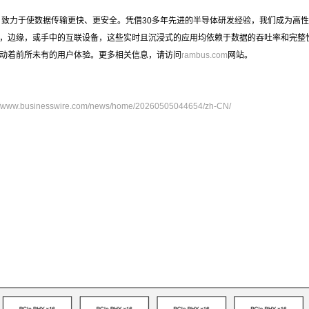
供商, 致力于使数据传输更快、更安全。凭借30多年先进的半导体研发经验，我们成为
，边缘，或手中的互联设备，这些实时且沉浸式的应用均依赖于数据的吞吐率和完整性。
动着前所未有的用户体验。更多相关信息，请访问
rambus.com
网站。
://www.businesswire.com/news/home/20260505044654/zh-CN/