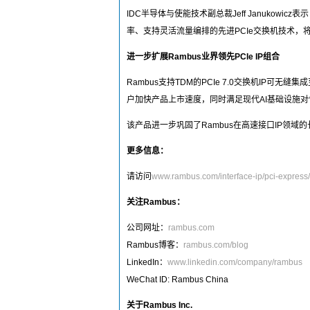
IDC半导体与使能技术副总裁Jeff Januko
率、支持灵活流量编排的先进PCIe交换机技术，
进一步扩展Rambus业界领先PCIe IP组合
Rambus支持TDM的PCIe 7.0交换机IP可无
户加快产品上市速度，同时满足现代AI基础设施
该产品进一步巩固了Rambus在高速接口IP领
更多信息：
请访问
www.rambus.com/interface-ip/pci-express/
关注Rambus：
公司网址：
rambus.com
Rambus博客：
rambus.com/blog
LinkedIn：
www.linkedin.com/company/rambus
WeChat ID: Rambus China
关于Rambus Inc.