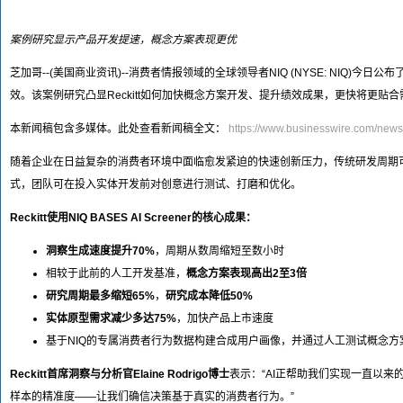
案例研究显示产品开发提速，概念方案表现更优
芝加哥--(美国商业资讯)--消费者情报领域的全球领导者NIQ (NYSE: NIQ)今日公布了
效。该案例研究凸显Reckitt如何加快概念方案开发、提升绩效成果，更快将更贴
本新闻稿包含多媒体。此处查看新闻稿全文：
https://www.businesswire.com/ne
随着企业在日益复杂的消费者环境中面临愈发紧迫的快速创新压力，传统研发周期可能
式，团队可在投入实体开发前对创意进行测试、打磨和优化。
Reckitt使用NIQ BASES AI Screener的核心成果：
洞察生成速度提升70%
，周期从数周缩短至数小时
相较于此前的人工开发基准，
概念方案表现高出2至3倍
研究周期最多缩短65%
，
研究成本降低50%
实体原型需求减少多达75%
，加快产品上市速度
基于NIQ的专属消费者行为数据构建合成用户画像，并通过人工测试概念
Reckitt首席洞察与分析官Elaine Rodrigo博士
表示：“AI正帮助我们实现一直以来
样本的精准度——让我们确信决策基于真实的消费者行为。”