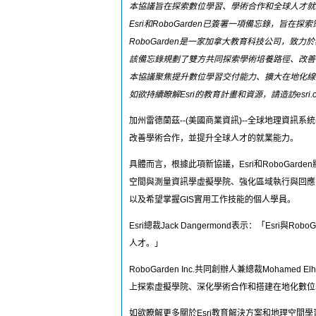
本協議旨在探索數位學習、學術合作和全球人才就
Esri和RoboGarden已簽署一項備忘錄，旨
RoboGarden是一家加拿大教育科技公司，
該備忘錄規劃了雙方共同探索學術培養路徑、改善
本協議聚焦提升數位學習交付能力、擴大在地化線
如欲持續瞭解Esri的教育計畫和資源，請造訪esri.com/en-us
加州雷德蘭茲--(美國商業資訊)--全球地理資訊系統
改善學術合作，並提升全球人才的就業能力。
具體而言，根據此項新協議，Esri和RoboG
空間與測量資訊學虛擬學院、強化區域執行與回應
以及希望掌握GIS實用工作技能的個人學員。
Esri總裁Jack Dangermond表示：「E
人才。」
RoboGarden Inc.共同創辦人兼總裁Moha
上探索虛擬學院、深化學術合作和搭建在地化數位
如欲瞭解更多關於Esri教育解決方案和地理空間