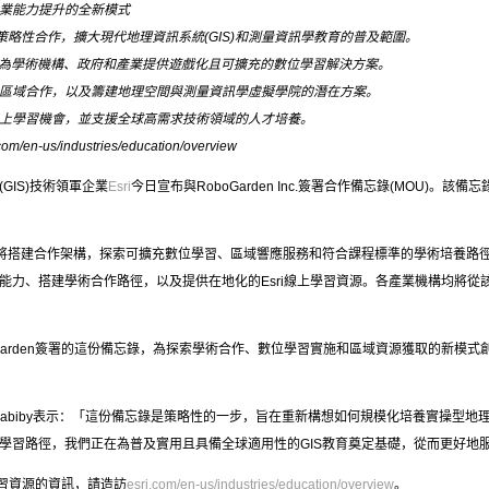
業能力提升的全新模式
在探索策略性合作，擴大現代地理資訊系統(GIS)和測量資訊學教育的普及範圍。
致力於為學術機構、政府和產業提供遊戲化且可擴充的數位學習解決方案。
區域合作，以及籌建地理空間與測量資訊學虛擬學院的潛在方案。
上學習機會，並支援全球高需求技術領域的人才培養。
/industries/education/overview
(GIS)技術領軍企業
Esri
今日宣布與RoboGarden Inc.簽署合作備忘錄(MOU)
arden將搭建合作架構，探索可擴充數位學習、區域響應服務和符合課程標準的學術培養
能力、搭建學術合作路徑，以及提供在地化的Esri線上學習資源。各產業機構均將從
sri與RoboGarden簽署的這份備忘錄，為探索學術合作、數位學習實施和區域資源獲取
med Elhabiby表示：「這份備忘錄是策略性的一步，旨在重新構想如何規模化培養實操型地
學習路徑，我們正在為普及實用且具備全球適用性的GIS教育奠定基礎，從而更好地
學習資源的資訊，請造訪
esri.com/en-us/industries/education/overview
。