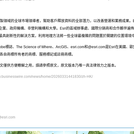
地圖繪製領域的全球市場領導者，幫助客戶釋放資料的全部潛力，以改善營運和業務成果。E
企業、政府機構、非營利機構和大學。Esri的區域辦事處、國際分銷商和合作夥伴遍佈
發了最具創新性的解決方案，利用地理方法將一些全球最複雜的問題置於關鍵的位置環境
Globe標誌、The Science of Where、ArcGIS、esri.com和@esri.com
各自商標所有者的商標、服務標記或註冊商標。
文僅供方便瞭解之用，煩請參照原文，原文版本乃唯一具法律效力之版本。
ww.businesswire.com/news/home/20260331441830/zh-HK/
@esri.com