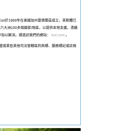
sri於1969年在美國加州雷德蘭茲成立，其軟體已
六大洲100多個國家/地區，以提供本地支援。憑藉
中加以解決。請造訪我們的網站：
esri.com
。
是Esri在美國、歐盟或某些其他司法管轄區的商標、服務標記或註冊