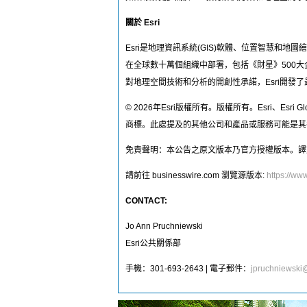
關於 Esri
Esri是地理資訊系統(GIS)軟體、位置智慧和
在全球數十萬個組織中部署，包括《財星》500大
對地理空間技術和分析的開創性承諾，Esri開
© 2026年Esri版權所有。版權所有。Esri、Esri 
商標。此處提及的其他公司和產品或服務可能是其
免責聲明：本公告之原文版本乃官方授權版本。譯
請前往 businesswire.com 瀏覽源版本:
https://w
CONTACT:
Jo Ann Pruchniewski
Esri公共關係部
手機：301-693-2643 | 電子郵件：
jpruchniewski