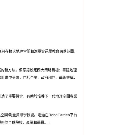
。該備忘錄旨在擴大地理空間和測量資訊學教育涵蓋范圍，
路徑的新方法。備忘錄設定四大策略目標：籌建地理
該計畫中受惠，包括企業、政府部門、學術機構，
的新模式創造了重要機會，有助於培養下一代地理空間專業
理空間/測量資訊學技能。透過在RoboGarden平台
服務於全球院校、產業和學員。」