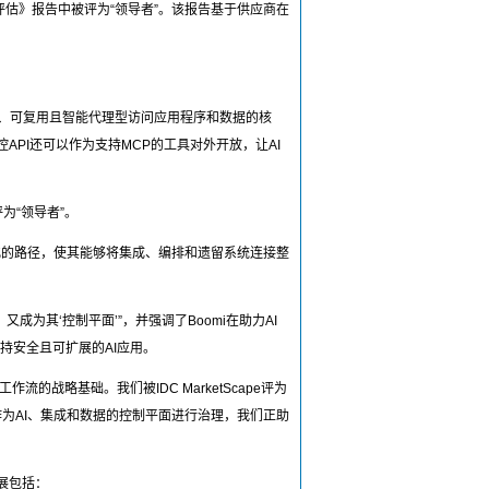
供应商评估》报告中被评为“领导者”。该报告基于供应商在
全、可复用且智能代理型访问应用程序和数据的核
API还可以作为支持MCP的工具对外开放，让AI
评为“领导者”。
提供了简化的路径，使其能够将集成、编排和遗留系统连接整
’，又成为其‘控制平面’”，并强调了Boomi在助力AI
而支持安全且可扩展的AI应用。
流的战略基础。我们被IDC MarketScape评为
作为AI、集成和数据的控制平面进行治理，我们正助
展包括：