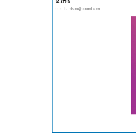
全球传播
elliot.harrison@boomi.com