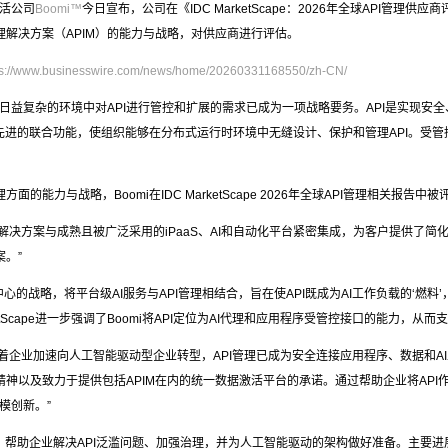
激活公司
Boomi™
今日宣布，公司在《IDC MarketScape：2026年全球API管理
理解决方案（APIM）的能力与战略，对供应商进行评估。
ps://www.businesswire.com/news/home/20260331168550/zh-CN/
日益复杂的环境中对API进行管控和扩展的需求已成为一项战略要务。API是实现安
和先进的联合功能，使组织能够在分布式运行时环境中无缝设计、保护和管理API。受管控
能力与战略，Boomi在IDC MarketScape 2026年全球API管理相关报告中被
i的API管理解决方案与成熟且被广泛采用的iPaaS、AI和自动化平台紧密集成，为客户
。”
“以AI为中心的战略，将平台级AI服务与API管理相结合，旨在使API既成为AI工作负载的‘燃料
tScape进一步强调了Boomi将API定位为AI代理和应用程序受管控接口的能力，从
示：“随着企业加速向人工智能驱动型企业转型，API管理已成为安全连接应用程序、数据和AI工作
精神以及致力于提供包括APIM在内的统一数据激活平台的承诺。通过帮助企业将API
模创新。”
创新，帮助企业解决API泛滥问题、加强治理，并为人工智能驱动的架构做好准备。主要进