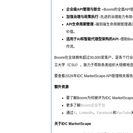
企业级API管理与联合 –
Boomi的全面
加强治理与政策执行 -
先进的治理能力有助
API生命周期管理 -
端到端生命周期管理通
价值。
适用于AI和智能代理型架构的API -
借助B
作流。
Boomi在全球拥有超过30,000家客户，是各个行业公
立大学（CSU），致力于帮助各类组织大规模地连
要查看2026年IDC MarketScape API管理相关
额外资源
要了解Boomi为何被评为IDC MarketScape
更多了解
Boomi企业平台
通过
X
、
LinkedIn
、
Facebook
和
YouTube
关于IDC MarketScape