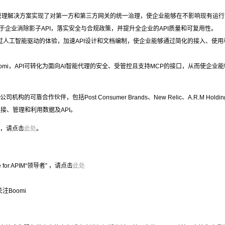
API管理解决方案实现了对第一方和第三方网关的统一治理，使企业能够在不影响现有运
于企业消除影子API，落实安全与合规政策，并提升全企业的API质量和可复用性。
过人工智能驱动的体验，加速API设计和文档编制，使企业能够通过简化的接入、使用
oomi，API可转化为面向AI智能代理的安全、受管控且支持MCP的接口，从而使企业
司机构的可靠合作伙伴，包括Post Consumer Brands、New Relic、A.R.M
接、管理和利用数据及API。
报告，请点击
此处
。
 for APIM“领导者” ，请点击
此处
关注Boomi