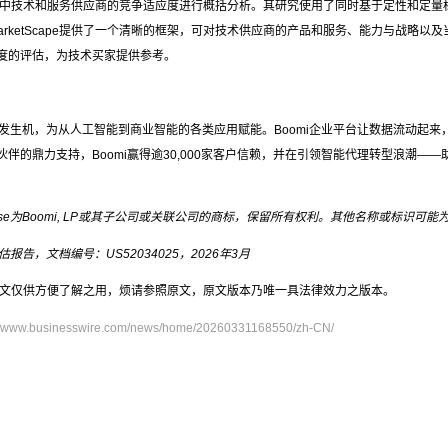
在对特定市场中技术和服务供应商的竞争适应度进行概括分析。其研究使用了同时基于定性和
MarketScape提供了一个清晰的框架，可对技术供应商的产品和服务、能力与战略
0度的评估，为技术买家提供参考。
焕发生机，为从人工智能到商业智能的各类应用赋能。Boomi企业平台让数据流动起
伙伴的鼎力支持，Boomi赢得逾30,000家客户信赖，并在引领智能代理转型浪潮
及Boomiverse为Boomi, LP或其子公司或关联公司的商标，保留所有权利。其他名称或标
商评估报告，文档编号：US52034025，2026年3月
文仅供方便了解之用，烦请参照原文，原文版本乃唯一具法律效力之版本。
://www.businesswire.com/news/home/20260331168550/zh-CN/