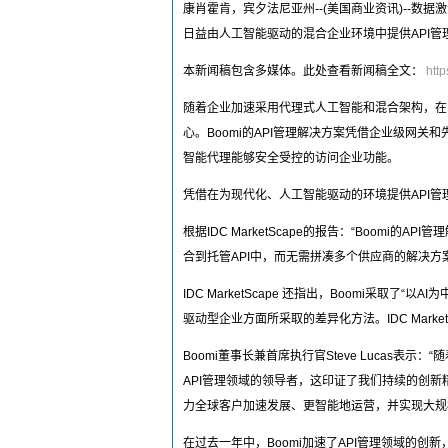
康肖霍肯，宾夕法尼亚州--(美国商业资讯)--数据
日益由人工智能驱动的混合企业环境中提供API管
本新闻稿包含多媒体。此处查看新闻稿全文：
htt
随着企业加速采用代理式人工智能和混合架构，在
心。Boomi的API管理解决方案凭借企业级网关
智能代理能够安全受控的访问企业功能。
凭借在为现代化、人工智能驱动的环境提供API管理方面的
根据IDC MarketScape的报告：“Boom
合到托管API中，而无需拼凑多个供应商的解决方案
IDC MarketScape 还指出，Boomi采取了
驱动型企业方面所采取的差异化方法。IDC Marke
Boomi董事长兼首席执行官Steve Lucas表
API管理领域的领导者，这印证了我们持续的创新
力全球客户加速发展、更智能地运营，并实现大规
在过去一年中，Boomi加速了API管理领域的