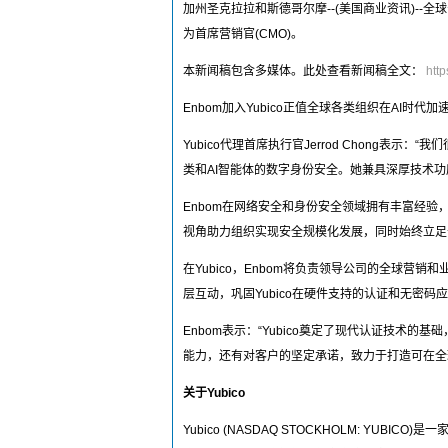
加州圣克拉拉和斯德哥尔摩--(美国商业资讯)--全球安全
为首席营销官(CMO)。
本新闻稿包含多媒体。此处查看新闻稿全文：
htt
Enbom加入Yubico正值全球各类组织在AI
Yubico代理首席执行官Jerrod Chong表
类和AI智能体的数字身份安全。她兼具深厚技术
Enbom在网络安全和身份安全领域拥有丰富经
视角助力组织实现安全规模化发展，同时始终立足
在Yubico，Enbom将负责领导公司的全球
层互动，巩固Yubico在硬件支持的认证和无密
Enbom表示：“Yubico奠定了现代认证技
能力，还有对客户的坚定承诺，致力于打造可在全
关于Yubico
Yubico (NASDAQ STOCKHOLM: 