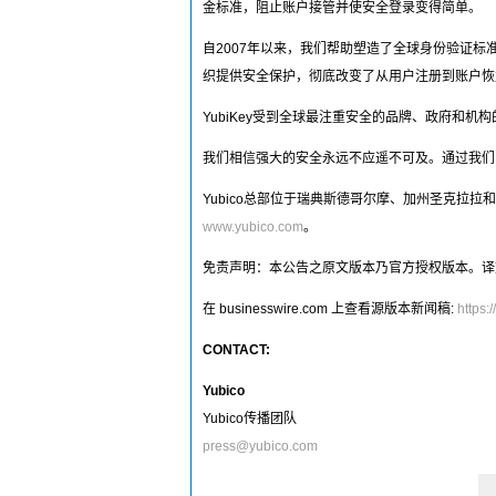
金标准，阻止账户接管并使安全登录变得简单。
自2007年以来，我们帮助塑造了全球身份验证标准，
织提供安全保护，彻底改变了从用户注册到账户恢
YubiKey受到全球最注重安全的品牌、政府和
我们相信强大的安全永远不应遥不可及。通过我们的慈善倡议
Yubico总部位于瑞典斯德哥尔摩、加州圣克拉拉
www.yubico.com
。
免责声明：本公告之原文版本乃官方授权版本。译
在 businesswire.com 上查看源版本新闻稿:
https
CONTACT:
Yubico
Yubico传播团队
press@yubico.com