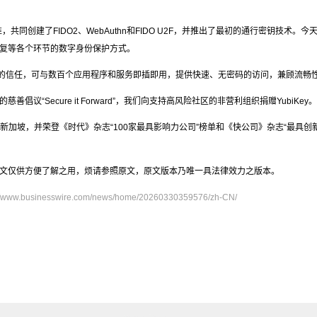
共同创建了FIDO2、WebAuthn和FIDO U2F，并推出了最初的通行密钥技术。
复等各个环节的数字身份保护方式。
机构的信任，可与数百个应用程序和服务即插即用，提供快速、无密码的访问，兼顾流畅
“Secure it Forward”，我们向支持高风险社区的非营利组织捐赠YubiKey。
和新加坡，并荣登《时代》杂志“100家最具影响力公司”榜单和《快公司》杂志“最具
文仅供方便了解之用，烦请参照原文，原文版本乃唯一具法律效力之版本。
://www.businesswire.com/news/home/20260330359576/zh-CN/