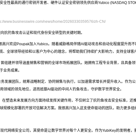
性最高的通行密钥开发者、硬件认证安全密钥领先供应商Yubico (NASDAQ STOCKHOL
ps://www.businesswire.com/news/home/20260330359576/zh-CN/
时代加速向抗钓鱼攻击认证和现代身份安全转型的关键时期。
示：“我们很高兴欢迎Poupak加入Yubico。随着威胁格局伴随AI驱动攻击和自动化程度
功底、全球领导经验和以客户为中心的理念，将帮助我们持续扩大影响力，支持全球客
验，曾组建并领导涵盖销售和营销的全球市场拓展团队。她拥有工程专业背景，且具备
于业务成果。
营销和业务发展团队，统筹战略制定、协同销售与执行，以加速需求增长并提升收入。作
码应用领域的领先地位，进而抵御AI驱动的中间人钓鱼攻击，守护数字世界安全。
术的基础，在塑造未来发展方向方面持续发挥关键作用，不仅树立了抗钓鱼攻击安全标准，
球规模化部署的开放可信解决方案。我很高兴加入这支使命驱动的团队，助力更多组
YUBICO)是一家现代网络安全公司，其使命是让数字世界对每个人更安全。作为YubiKey