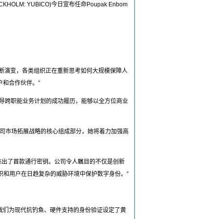
M: YUBICO)今日宣布任命Poupak Enbom
提升而不断演变，各类组织正在重新思考如何大规模保障人
户和合作伙伴。”
领导跨职能业务计划的成功履历，能够以全方位商业
为公司市场拓展战略的核心组成部分，她将着力加强高
还推出了首款通行密钥。公司令人瞩目的不仅是创新
织和用户在日趋复杂的威胁环境中保护数字身份。”
的发明者，我们为现代抗钓鱼、硬件支持的身份验证设定了黄