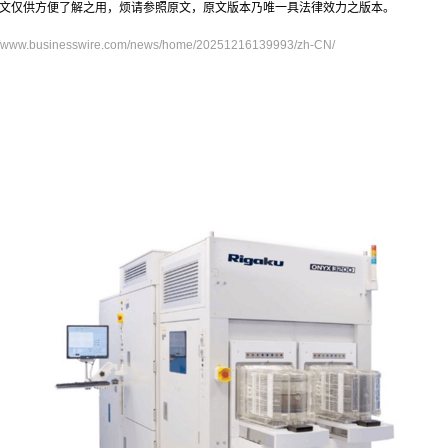
文仅供方便了解之用，烦请参照原文，原文版本乃唯一具法律效力之版本。
://www.businesswire.com/news/home/20251216139993/zh-CN/