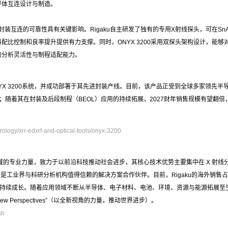
导体互连设计与制造。
封装互连的可靠性具有关键影响。Rigaku自主研发了独有的专用X射线探头，可在S
配比控制和良率提升提供有力支撑。同时，ONYX 3200采用双探头架构设计，能
的分析灵活性与制程适配能力。
ONYX 3200系统，并成功部署于其先进封装产线。目前，该产品正受到全球多家领先
亿日元；随着其在封装及后段制程（BEOL）应用的持续拓展，2027财年销售规模有望翻倍
rology/xrr-edxrf-and-optical-tools/onyx-3200
术领域的专业力量，致力于以前沿科技推动社会进步，其核心技术优势主要集中在 X 射线
工，是工业界与科研分析机构值得信赖的解决方案合作伙伴。目前，Rigaku的海外销售
持续成长。随着应用领域不断从半导体、电子材料、电池、环境、资源与能源拓展至生命
ring New Perspectives”（以全新视角的力量，推动世界进步）。
sh