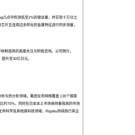
nAg凸点中检测低至2%的银含量，并实现十万分之
够对芯片互连周边多样化的金属特征进行同步测量，
半导体制造商的高度关注与积极咨询。公司预计，
，提升至30亿日元。
分析与热分析领域。集团业务网络覆盖 136个国家
占比约70%，同时在日本本土市场保持着极高的市场
科学及其他高科技领域，Rigaku持续践行其企