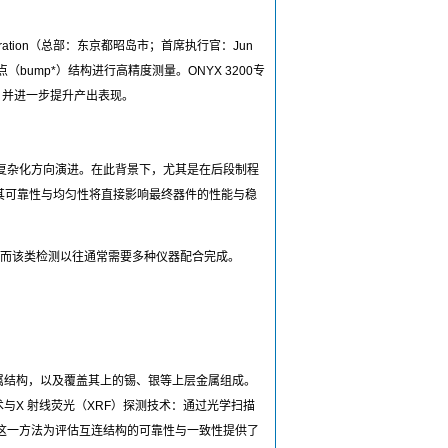
rporation（总部：东京都昭岛市；首席执行官：Jun
（bump*）结构进行高精度测量。ONYX 3200专
量，并进一步提升产出表现。
复杂化方向演进。在此背景下，尤其是在后段制程
其可靠性与均匀性将直接影响最终器件的性能与稳
，而该类检测以往通常需要多种仪器配合完成。
金属结构，以及覆盖其上的锡、银等上层金属组成。
与X 射线荧光（XRF）探测技术：通过光学扫描
这一方法为评估互连结构的可靠性与一致性提供了