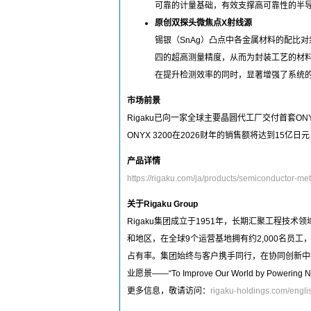
可靠的计量基础，有效支撑高可靠性的半
原创双探头微焦点X射线源
锡银（SnAg）凸点中各金属材料的配比对
四的超高测量精度，从而为封装工艺的材料
在提升检测效率的同时，显著增强了系统
市场前景
Rigaku已向一家全球主要晶圆代工厂交付首套
ONYX 3200在2026财年的销售额将达到15
产品详情
https://rigaku.com/ja/products/semiconductor-met
关于Rigaku Group
Rigaku集团成立于1951年，长期汇聚工程技
和地区，在全球9个运营基地拥有约2,000名员
占有率。集团始终与客户携手同行，在协同创新中
业愿景——“To Improve Our World by Powe
更多信息，敬请访问：
rigaku-holdings.com/engli