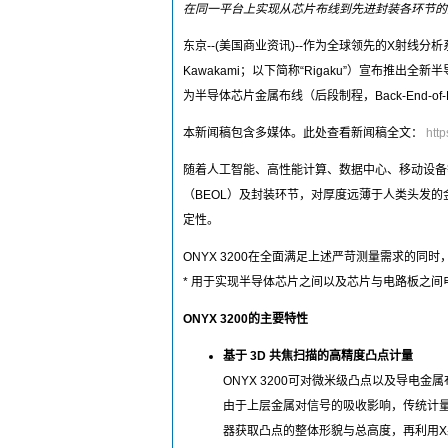
在同一平台上实现从芯片布线到先进封装各环节的
东京--(美国商业资讯)--作为全球领先的X射线分析系统解
Kawakami；以下简称“Rigaku”）宣布推出
为半导体芯片金属布线（后段制程，Back-End-
本新闻稿包含多媒体。此处查看新闻稿全文：
htt
随着人工智能、高性能计算、数据中心、移动设备
（BEOL）及封装环节，对厚度远薄于人类头发
定性。
ONYX 3200在全面满足上述严苛测量需求的
* 用于实现半导体芯片之间以及芯片与电路板之
ONYX 3200的主要特性
基于 3D 共焦扫描的高精度凸点计量
ONYX 3200可对微米级凸点以及导
由于上层金属对信号的吸收影响，传统计量手
器获取凸点的整体形貌与总高度，再利用