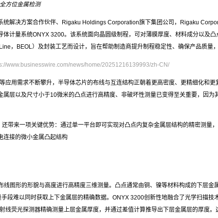
全方位金属检测
决方案合作伙伴、Rigaku Holdings Corporation旗下集团公司，Rigaku Co
全新半导体计量系统ONYX 3200。该系统面向晶圆级制程，可对薄膜厚度、材料成分以及凸点
of-Line，BEOL）及封装工艺而设计，旨在帮助制造商提升制程稳定性、确保产品质
ps://www.businesswire.com/news/home/20251216139993/zh-CN/
等应用需求不断攀升，半导体芯片的布线与互连结构正朝着更高密度、更精细化和更
的金属层以及尺寸小于10微米的凸点进行高精度、非破坏性测量已变得至关重要，因为
同时，还带来一项关键优势：通过单一平台即可实现对凸点内复杂金属层结构的精密测量
间电连接的微小金属凸起结构
电金属布线图形的形貌与高度进行高精度三维测量。凸点通常由铜、镍等材料构成的下层
段难以同时获取上下金属层的精确数据。ONYX 3200创新性地融合了光学扫描技术
X射线荧光探测器精确测量上层金属厚度，并通过差值计算推导出下层金属层的厚度。