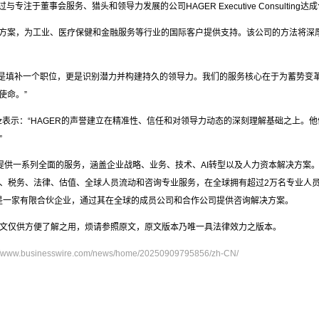
ulting通过与专注于董事会服务、猎头和领导力发展的公司HAGER Executive Consul
理解决方案，为工业、医疗保健和金融服务等行业的国际客户提供支持。该公司的方法将
“猎头不仅仅是填补一个职位，更是识别潜力并构建持久的领导力。我们的服务核心在于为蓄势变
使命。”
. Vorsatz表示：“HAGER的声誉建立在精准性、信任和对领导力动态的深刻理解基础
”
一系列全面的服务，涵盖企业战略、业务、技术、AI转型以及人力资本解决方案。Anderse
、税务、法律、估值、全球人员流动和咨询专业服务，在全球拥有超过2万名专业人员
ldings LP是一家有限合伙企业，通过其在全球的成员公司和合作公司提供咨询解决方案。
文仅供方便了解之用，烦请参照原文，原文版本乃唯一具法律效力之版本。
://www.businesswire.com/news/home/20250909795856/zh-CN/