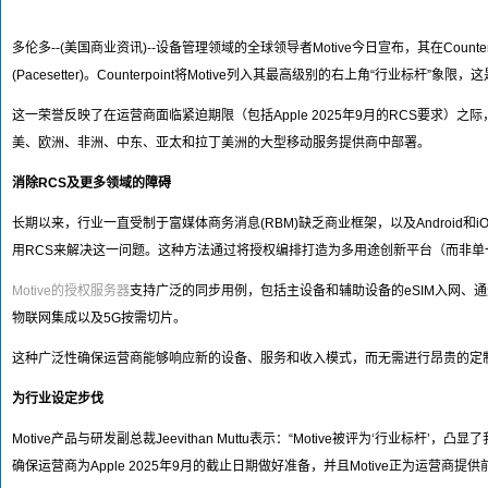
多伦多--(美国商业资讯)--设备管理领域的全球领导者Motive今日宣布，其在Counterpo
(Pacesetter)。Counterpoint将Motive列入其最高级别的右上角“行业标杆
这一荣誉反映了在运营商面临紧迫期限（包括Apple 2025年9月的RCS要求）之
美、欧洲、非洲、中东、亚太和拉丁美洲的大型移动服务提供商中部署。
消除RCS及更多领域的障碍
长期以来，行业一直受制于富媒体商务消息(RBM)缺乏商业框架，以及Android和iO
用RCS来解决这一问题。这种方法通过将授权编排打造为多用途创新平台（而非
Motive的授权服务器
支持广泛的同步用例，包括主设备和辅助设备的eSIM入网、通过
物联网集成以及5G按需切片。
这种广泛性确保运营商能够响应新的设备、服务和收入模式，而无需进行昂贵的定
为行业设定步伐
Motive产品与研发副总裁Jeevithan Muttu表示：“Motive被评为‘
确保运营商为Apple 2025年9月的截止日期做好准备，并且Motive正为运营