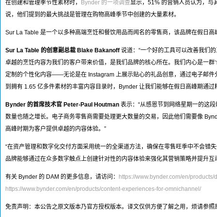
在创建和管理季节性素材时，
Bynder 的一项调查
显示，51% 的营销人员认为，
说，他们提到的最大挑战是管理在购物高峰季节中创建的大量素材。
Sur La Table 是一个以多种高端烹饪和餐饮用品而闻名的零售商，该品牌在假日高峰
Sur La Table 的创意副总裁 Blake Bakanoff
说道：“一个好的工具可以改善我们的工
卓越的烹饪内容为我们的客户带来价值，是我们品牌的核心所在。我们内心是一群‘创造者
定制的个性化内容——无论是在 Instagram 上展示贴心的礼品创意，通过电子邮
到拥有 1.65 亿多件素材的丰富内容目录时，Bynder 让我们能够在假日高峰期
Bynder 的首席技术官 Peter-Paul Houtman
表示：“从感恩节到网络星期一的这
数量也随之增长。电子商务零售商需要处理更大数量的交易，因此他们需要像 Bynde
高峰时期为客户提供卓越的内容体验。”
“在资产管理和数字化交付方面采用统一的全渠道方法，确保在零售旺季中不会错失任何机会。通过使
品牌能够通过在众多数字触点上创建针对性的内容体验来强化其营销策略并提升互
有关 Bynder 的 DAM 的更多信息，请访问：
https://www.bynder.com/en/products/
https://www.bynder.com/en/products/content-experiences-for-omnichannel/
免责声明：本公告之原文版本乃官方授权版本。译文仅供方便了解之用，烦请参照