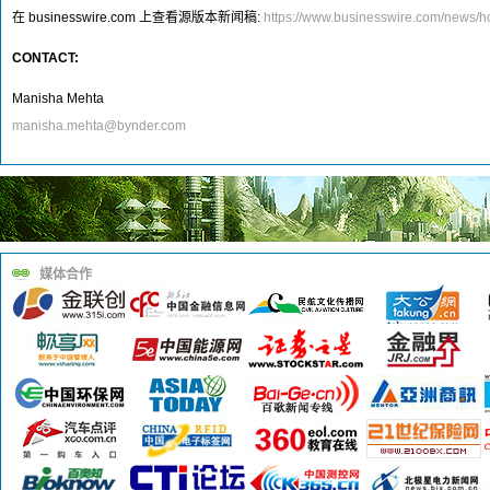
在 businesswire.com 上查看源版本新闻稿:
https://www.businesswire.com/news
CONTACT:
Manisha Mehta
manisha.mehta@bynder.com
媒体合作